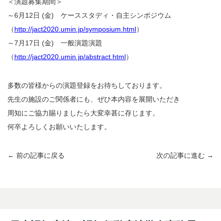
＜演題募集期間＞
～6月12日 (金) ケーススタディ・自主シンポジウム
（
http://jact2020.umin.jp/symposium.html
）
～7月17日 (金) 一般演題演題
（
http://jact2020.umin.jp/abstract.html
）
多数の皆様からの演題登録をお待ちしております。
先生の施設のご関係者にも、ぜひ本内容を展開いただき
周知にご協力賜りましたら大変幸甚に存じます。
何卒よろしくお願いいたします。
← 前の記事に戻る
次の記事に進む →