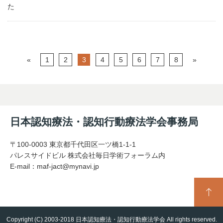
た
«
1
2
3
4
5
6
7
8
»
日本認知療法・認知行動療法学会事務局
〒100-0003 東京都千代田区一ツ橋1-1-1
パレスサイドビル 株式会社毎日学術フォーラム内
E-mail：
maf-jact@mynavi.jp
Copyright (C) 2003-2018 日本認知療法・認知行動療法学会 All rights reserved.